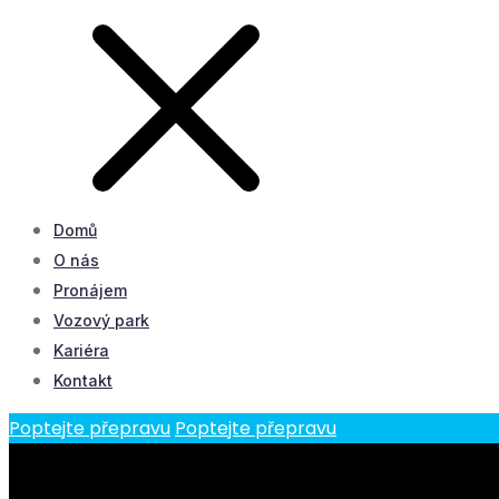
Domů
O nás
Pronájem
Vozový park
Kariéra
Kontakt
Poptejte přepravu
Poptejte přepravu