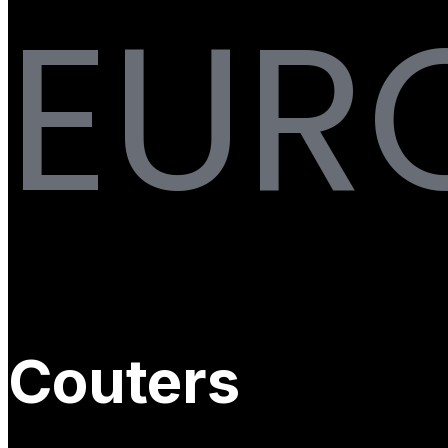
EUR
Couters