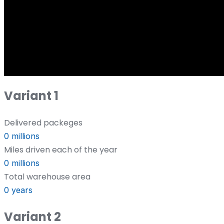
Variant 1
Delivered packeges
0
millions
Miles driven each of the year
0
millions
Total warehouse area
0
years
Variant 2